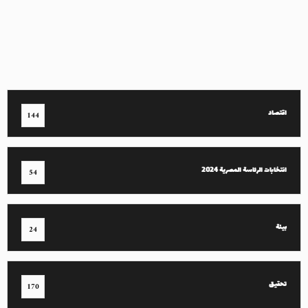
اقتصاد
144
انتخابات الرئاسة المصرية 2024
54
بيئة
24
تحقيق
170