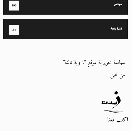
مجتمع
193
نشرة زاوية
34
سياسة تحريرية لموقع “زاوية ثالثة”
من نحن
اكتب معنا