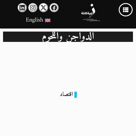
English
الدواجن واللحوم
اقتصاد
“أهلًا رمضان” تعِد بالتخفيض.. والسلة الغذائية تقول غير ذلك
16 فبراير 2026