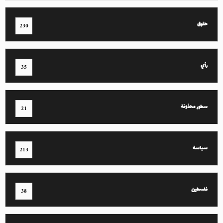
حقوق
230
رأي
35
سطور محذوفة
21
سياسة
213
فلسطين
38