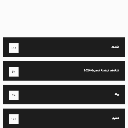
اقتصاد
145
انتخابات الرئاسة المصرية 2024
54
بيئة
24
تحقيق
170