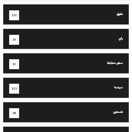
حقوق
231
رأي
35
سطور محذوفة
21
سياسة
213
فلسطين
38