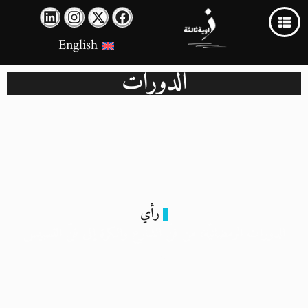
English
الدورات
رأي
الدورات الرمضانيّة: من فنّ الشارع والكرة إلى فنّ التسييس
4 أبريل 2024