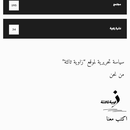
مجتمع
195
نشرة زاوية
34
سياسة تحريرية لموقع “زاوية ثالثة”
من نحن
اكتب معنا