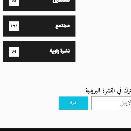
فلسطين
38
مجتمع
193
نشرة زاوية
34
رك في النشرة البريدية
اشترك