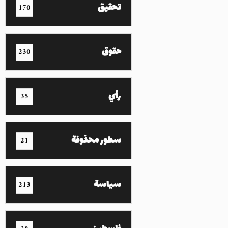
تحقيق
170
حقوق
230
رأي
35
سطور محذوفة
21
سياسة
213