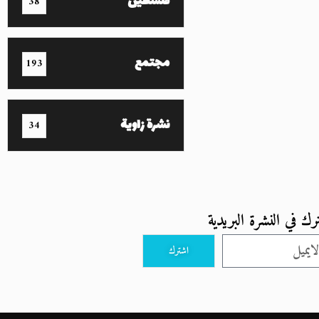
فلسطين
38
مجتمع
193
نشرة زاوية
34
رك في النشرة البريدية
اشترك