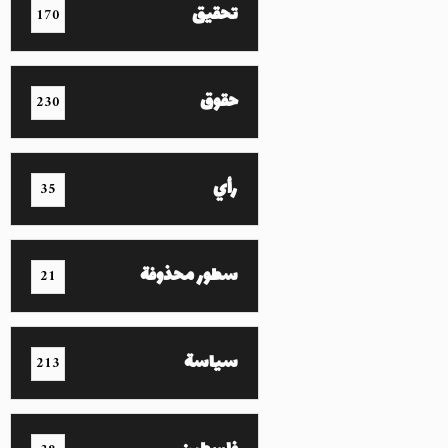
تحقيق
170
حقوق
230
رأي
35
سطور محذوفة
21
سياسة
213