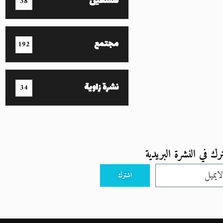
فلسطين
38
مجتمع
192
نشرة زاوية
34
رك في النشرة البريدية
اشترك