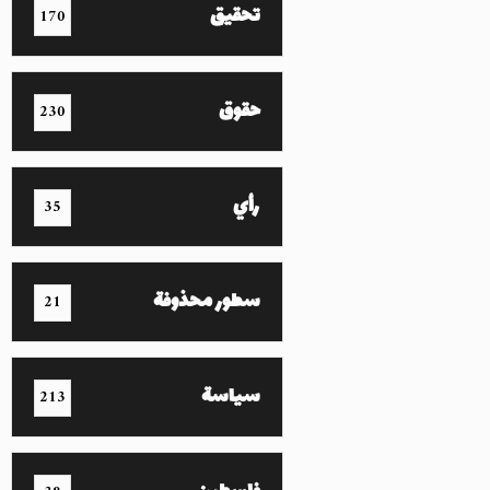
تحقيق
170
حقوق
230
رأي
35
سطور محذوفة
21
سياسة
213