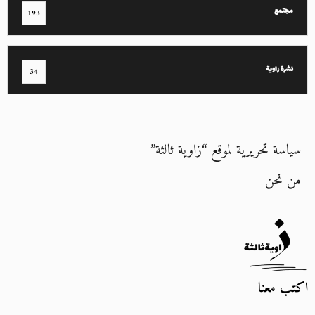
مجتمع
193
نشرة زاوية
34
سياسة تحريرية لموقع “زاوية ثالثة”
من نحن
اكتب معنا