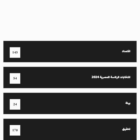
اقتصاد
145
انتخابات الرئاسة المصرية 2024
54
بيئة
24
تحقيق
170