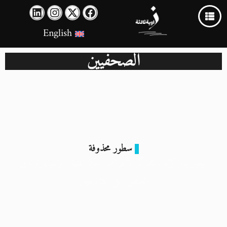
English
الصحفيين
سطور محذوفة
تهجير بالإكراه.. محاكم الأعراف تحكم المنيا.. والمبادرة تدين
القبض على اللادينيين
30 أكتوبر 2025