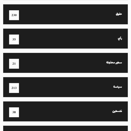
حقوق
230
رأي
35
سطور محذوفة
21
سياسة
213
فلسطين
38