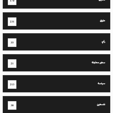
تحقيق
170
حقوق
231
رأي
35
سطور محذوفة
21
سياسة
213
فلسطين
38