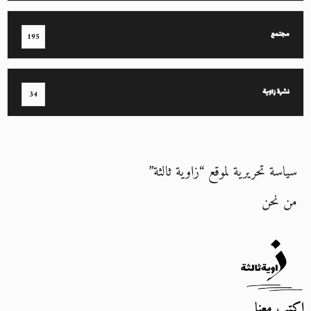
مجتمع
195
نشرة زاوية
34
سياسة تحريرية لموقع “زاوية ثالثة”
من نحن
اكتب معنا