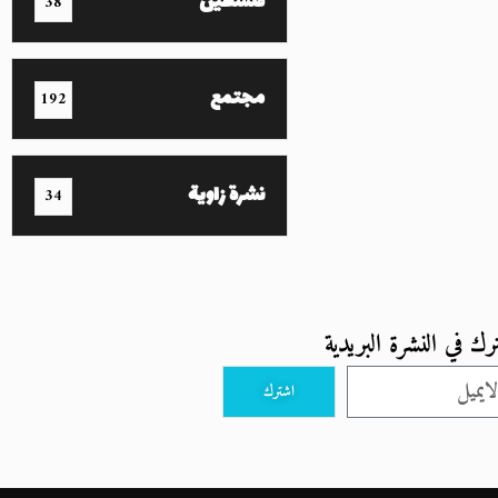
فلسطين
38
مجتمع
192
نشرة زاوية
34
رك في النشرة البريدية
اشترك