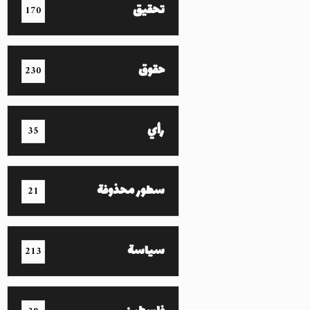
تحقيق
170
حقوق
230
رأي
35
سطور محذوفة
21
سياسة
213