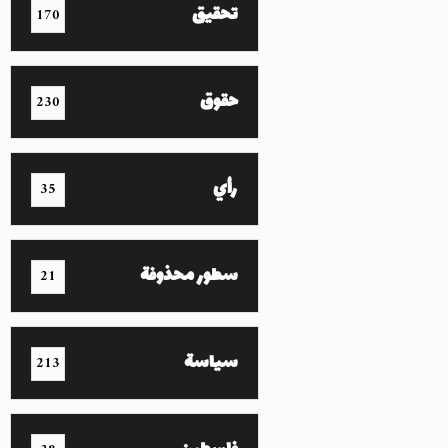
تحقيق
170
حقوق
230
رأي
35
سطور محذوفة
21
سياسة
213