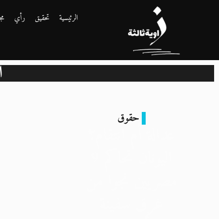
الرئيسية
تحقيق
رأي
مج
ا
حقوق
عدالة أم انتقام؟
اليونان تحاكم 9
مصريين نجوا من
غرق سفينة