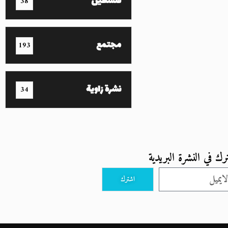
فلسطين
38
مجتمع
193
نشرة زاوية
34
رك في النشرة البريدية
اشترك