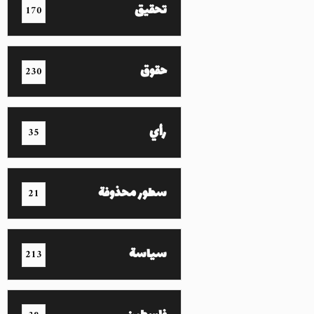
تحقيق
170
حقوق
230
رأي
35
سطور محذوفة
21
سياسة
213