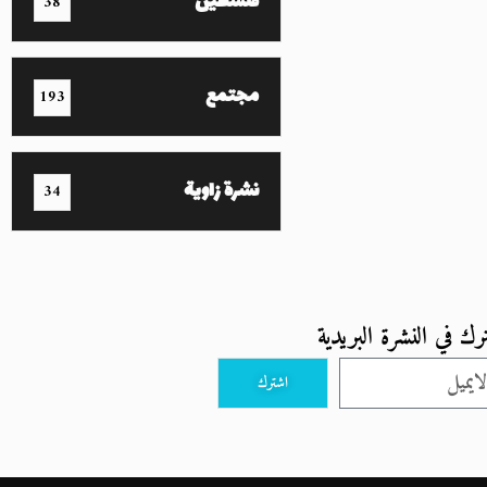
فلسطين
38
مجتمع
193
نشرة زاوية
34
رك في النشرة البريدية
اشترك