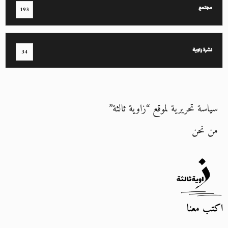
مجتمع
193
نشرة زاوية
34
سياسة تحريرية لموقع “زاوية ثالثة”
من نحن
اكتب معنا