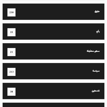
حقوق
230
رأي
35
سطور محذوفة
21
سياسة
213
فلسطين
38