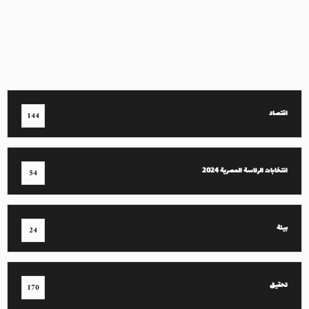
اقتصاد
144
انتخابات الرئاسة المصرية 2024
54
بيئة
24
تحقيق
170