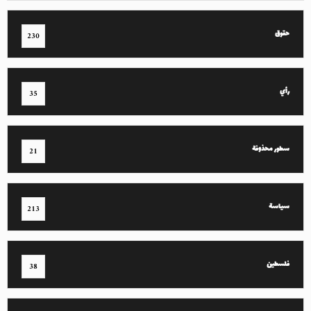
حقوق
230
رأي
35
سطور محذوفة
21
سياسة
213
فلسطين
38