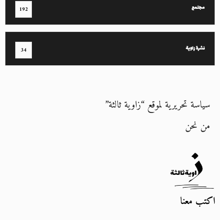
مجتمع
192
نشرة زاوية
34
سياسة تحريرية لموقع “زاوية ثالثة”
من نحن
اكتب معنا