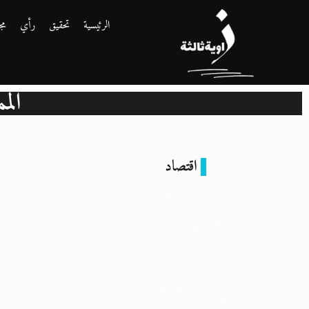
الرئيسية
تحقيق
رأي
مج
الم
اقتصاد
موانئ مصر بيد
منافسها: كيف
تمددت الإمارات
من السخنة إلى