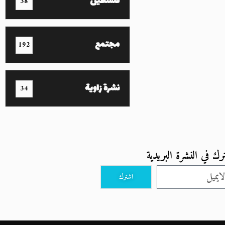
فلسطين
38
مجتمع
192
نشرة زاوية
34
رك في النشرة البريدية
اشترك