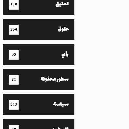
تحقيق
170
حقوق
230
رأي
35
سطور محذوفة
21
سياسة
213