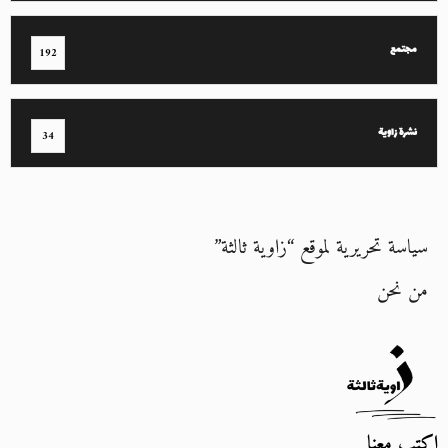
مجتمع
192
نشرة زاوية
34
سياسة تحريرية لموقع “زاوية ثالثة”
من نحن
اكتب معنا