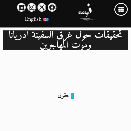
English
تحقيقات حول غرق السفينة أدريانا
وموت المهاجرين
حقوق
عدالة أم انتقام؟ اليونان تحاكم 9 مصريين نجوا من غرق سفينة
“أدريانا”
18 مايو 2024