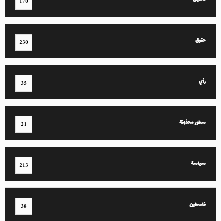
تحقيق
170
حقوق
230
رأي
35
سطور محذوفة
21
سياسة
213
فلسطين
38