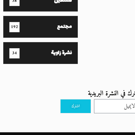
فلسطين
38
مجتمع
192
نشرة زاوية
34
رك في النشرة البريدية
اشترك