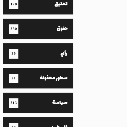
تحقيق
170
حقوق
230
رأي
35
سطور محذوفة
21
سياسة
213