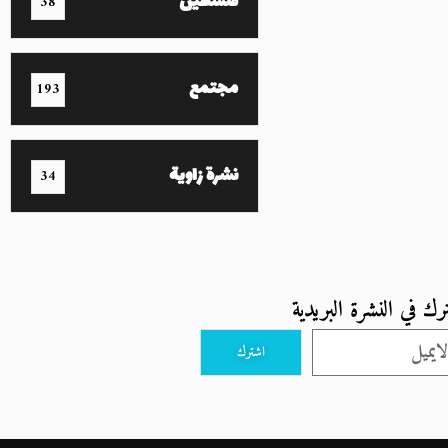
فلسطين
38
مجتمع
193
نشرة زاوية
34
رك في النشرة البريدية
اشترك