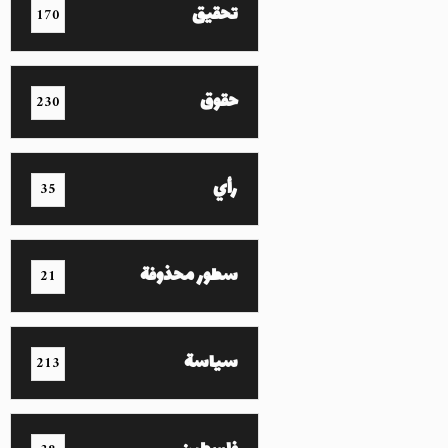
تحقيق
170
حقوق
230
رأي
35
سطور محذوفة
21
سياسة
213