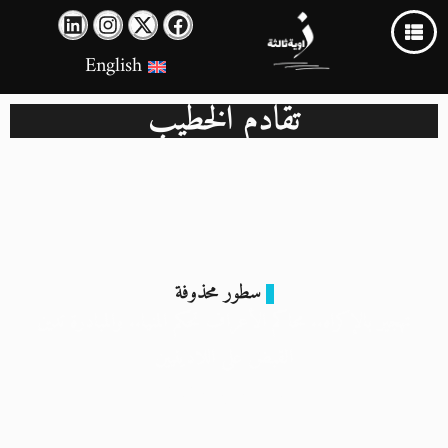
English
تقادم الخطيب
سطور محذوفة
تهجير بالإكراه.. محاكم الأعراف تحكم المنيا.. والمبادرة تدين
القبض على اللادينيين
30 أكتوبر 2025