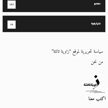
مجتمع
192
نشرة زاوية
34
سياسة تحريرية لموقع “زاوية ثالثة”
من نحن
اكتب معنا