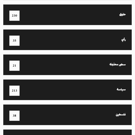
حقوق
230
رأي
35
سطور محذوفة
21
سياسة
213
فلسطين
38