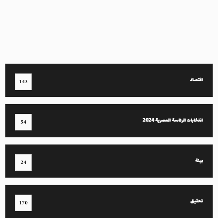
اقتصاد
143
انتخابات الرئاسة المصرية 2024
54
بيئة
24
تحقيق
170