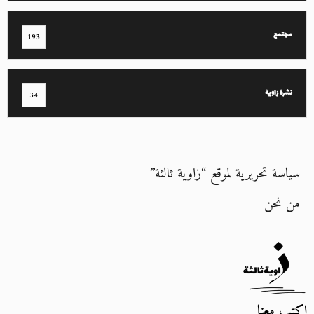
مجتمع
193
نشرة زاوية
34
سياسة تحريرية لموقع “زاوية ثالثة”
من نحن
اكتب معنا