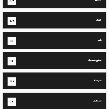
تحقيق
170
حقوق
230
رأي
35
سطور محذوفة
21
سياسة
213
فلسطين
38