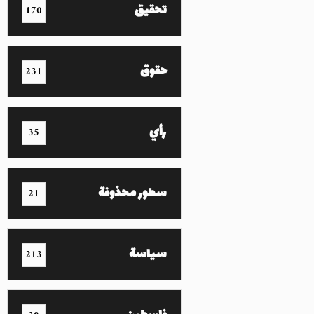
تحقيق
170
حقوق
231
رأي
35
سطور محذوفة
21
سياسة
213