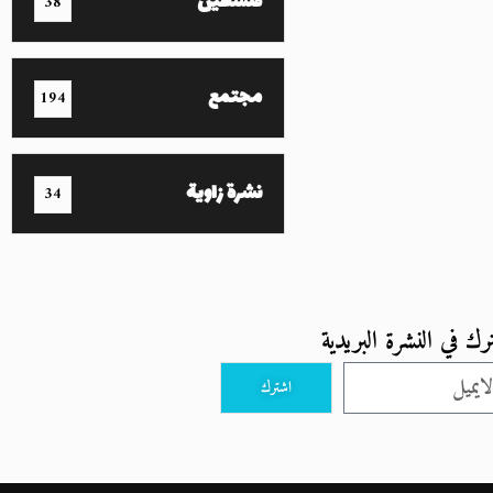
فلسطين
38
مجتمع
194
نشرة زاوية
34
رك في النشرة البريدية
اشترك