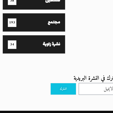
فلسطين
38
مجتمع
193
نشرة زاوية
34
رك في النشرة البريدية
اشترك