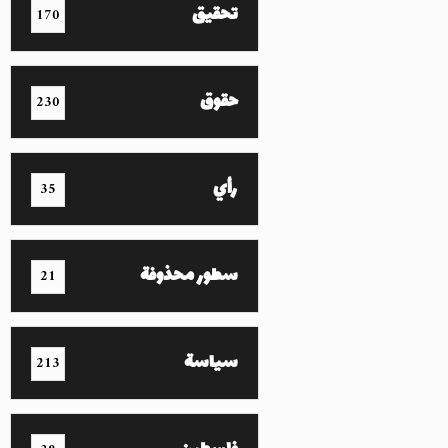
تحقيق
170
حقوق
230
رأي
35
سطور محذوفة
21
سياسة
213