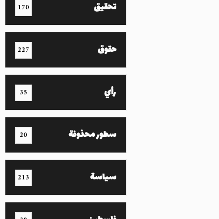
تحقيق
170
حقوق
227
رأي
35
سطور محذوفة
20
سياسة
213