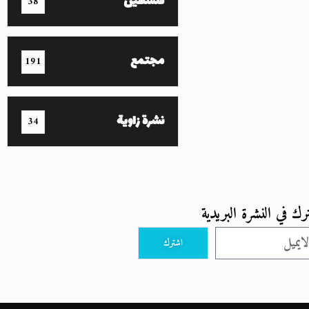
فلسطين
38
مجتمع
191
نشرة زاوية
34
رك في النشرة البريدية
اشترك