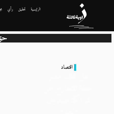
الرئيسية
تحقيق
رأي
مج
حق 
اقتصاد
هل تملك مصر
خطة للتخارج من
شراكة صندوق
النقد؟