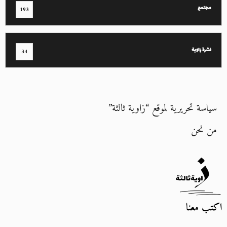
مجتمع
193
نشرة زاوية
34
سياسة تحريرية لموقع “زاوية ثالثة”
من نحن
اكتب معنا