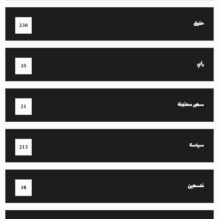
حقوق
230
رأي
35
سطور محذوفة
21
سياسة
213
فلسطين
38