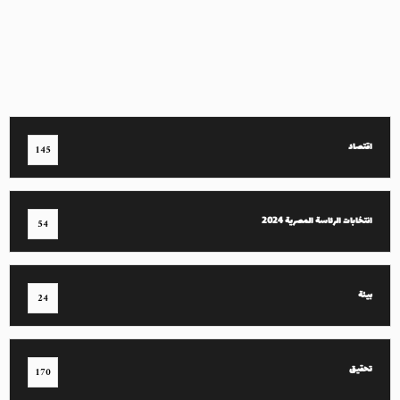
اقتصاد
145
انتخابات الرئاسة المصرية 2024
54
بيئة
24
تحقيق
170