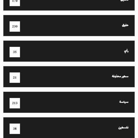
تحقيق
170
حقوق
230
رأي
35
سطور محذوفة
21
سياسة
213
فلسطين
38