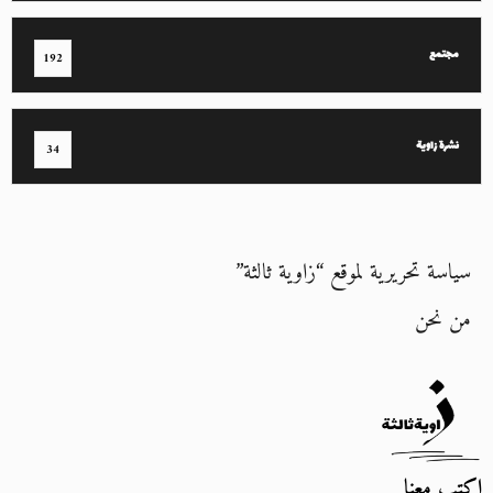
مجتمع
192
نشرة زاوية
34
سياسة تحريرية لموقع “زاوية ثالثة”
من نحن
اكتب معنا