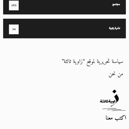
مجتمع
193
نشرة زاوية
34
سياسة تحريرية لموقع “زاوية ثالثة”
من نحن
اكتب معنا