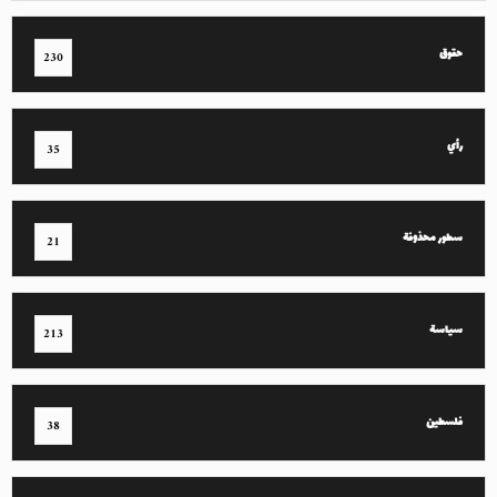
حقوق
230
رأي
35
سطور محذوفة
21
سياسة
213
فلسطين
38