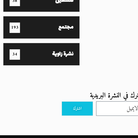
فلسطين
38
مجتمع
193
نشرة زاوية
34
رك في النشرة البريدية
اشترك