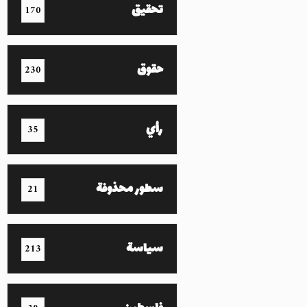
تحقيق
170
حقوق
230
رأي
35
سطور محذوفة
21
سياسة
213