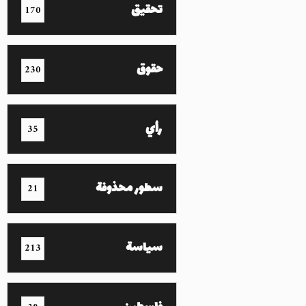
تحقيق
170
حقوق
230
رأي
35
سطور محذوفة
21
سياسة
213