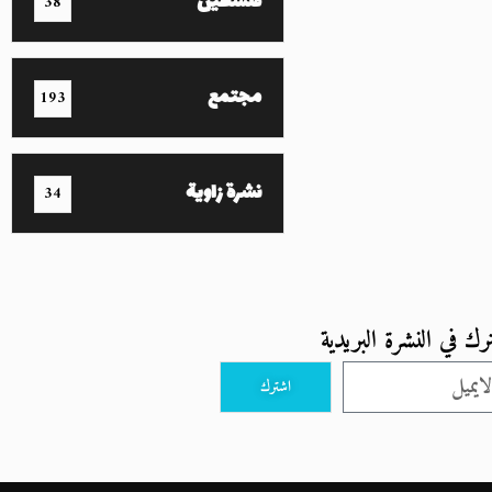
فلسطين
38
مجتمع
193
نشرة زاوية
34
رك في النشرة البريدية
اشترك