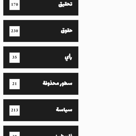
تحقيق
170
حقوق
230
رأي
35
سطور محذوفة
21
سياسة
213