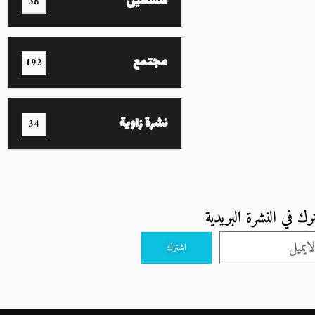
فلسطين
38
مجتمع
192
نشرة زاوية
34
رك في النشرة البريدية
اشترك