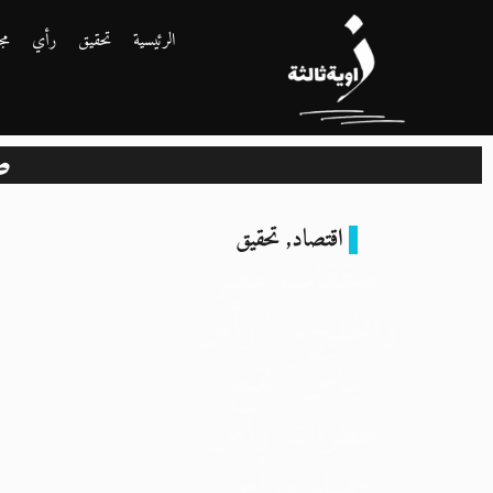
الرئيسية
تحقيق
رأي
مج
ص
اقتصاد
,
تحقيق
صفقات مصر
والخليج.. “رأس
بناس” تتبع
خطوات رأس
جميلة ورأس