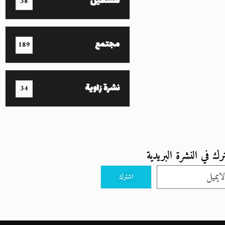
فلسطين
38
مجتمع
189
نشرة زاوية
34
رك في النشرة البريدية
اشترك