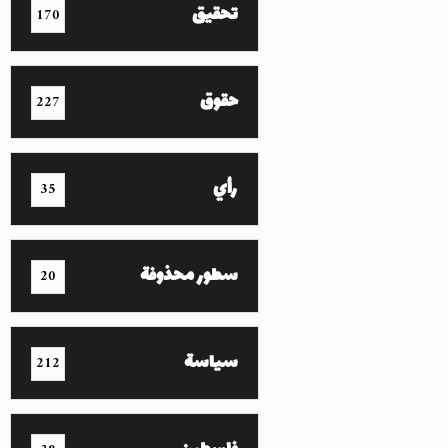
تحقيق
170
حقوق
227
رأي
35
سطور محذوفة
20
سياسة
212