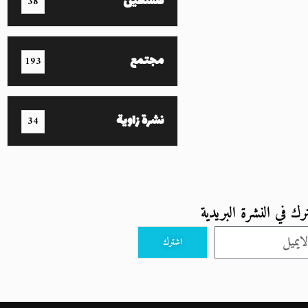
فلسطين
38
مجتمع
193
نشرة زاوية
34
رك في النشرة البريدية
اشترك