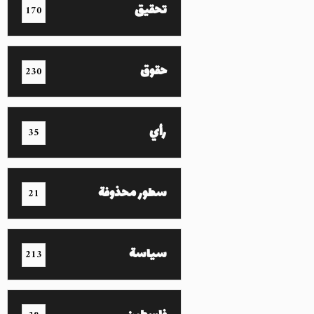
تحقيق
170
حقوق
230
رأي
35
سطور محذوفة
21
سياسة
213