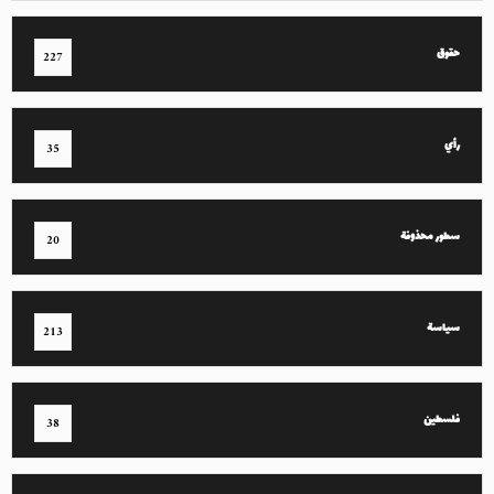
حقوق
227
رأي
35
سطور محذوفة
20
سياسة
213
فلسطين
38