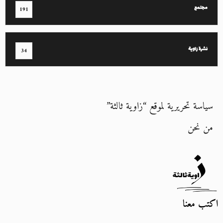
مجتمع
191
نشرة زاوية
34
سياسة تحريرية لموقع “زاوية ثالثة”
من نحن
اكتب معنا