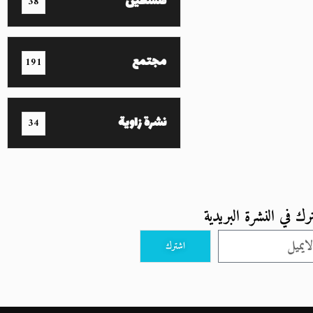
فلسطين
38
مجتمع
191
نشرة زاوية
34
رك في النشرة البريدية
اشترك