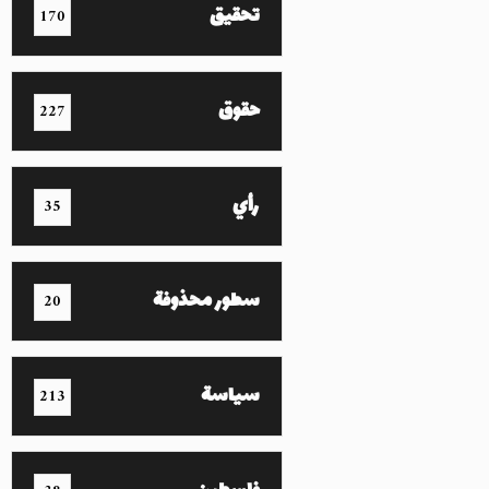
تحقيق
170
حقوق
227
رأي
35
سطور محذوفة
20
سياسة
213