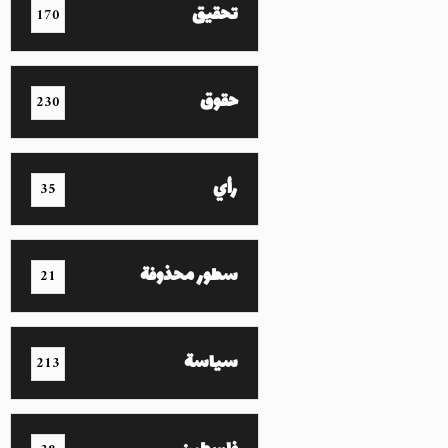
تحقيق
170
حقوق
230
رأي
35
سطور محذوفة
21
سياسة
213