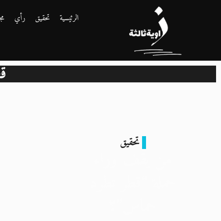
الرئيسية
تحقيق
رأي
مج
قط
تحقيق
من يقف وراء
حملة “قطر تطرد
حماس”؟