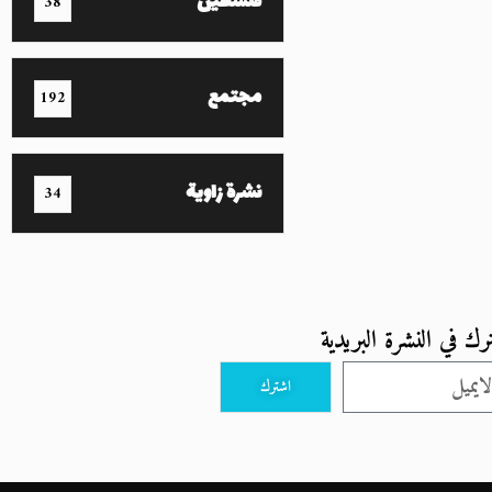
فلسطين
38
مجتمع
192
نشرة زاوية
34
رك في النشرة البريدية
اشترك