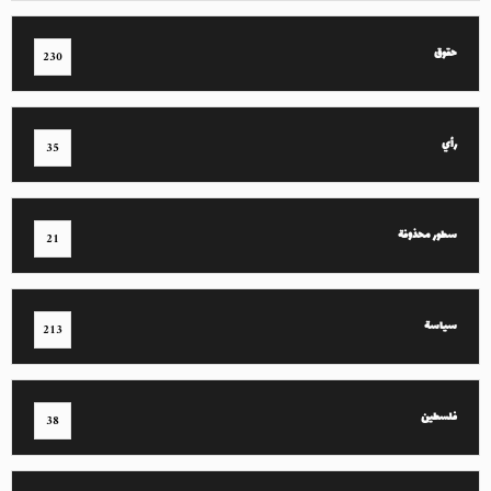
حقوق
230
رأي
35
سطور محذوفة
21
سياسة
213
فلسطين
38