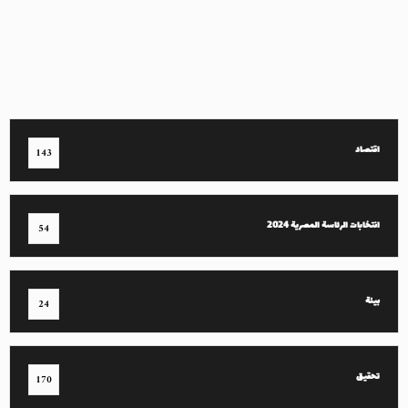
اقتصاد
143
انتخابات الرئاسة المصرية 2024
54
بيئة
24
تحقيق
170