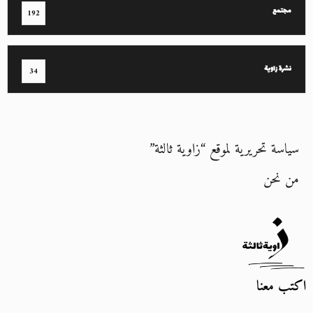
مجتمع
192
نشرة زاوية
34
سياسة تحريرية لموقع “زاوية ثالثة”
من نحن
اكتب معنا