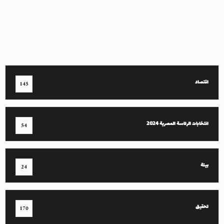
اقتصاد
145
انتخابات الرئاسة المصرية 2024
54
بيئة
24
تحقيق
170