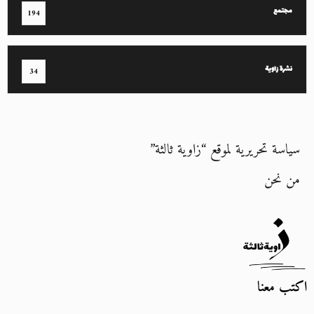
مجتمع
194
نشرة زاوية
34
سياسة تحريرية لموقع “زاوية ثالثة”
من نحن
اكتب معنا