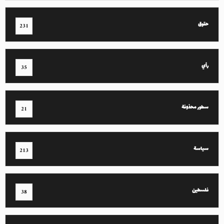
حقوق
231
رأي
35
سطور محذوفة
21
سياسة
213
فلسطين
38