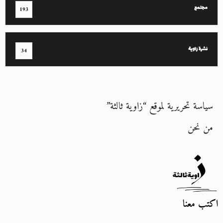
مجتمع
193
نشرة زاوية
34
سياسة تحريرية لموقع “زاوية ثالثة”
من نحن
اكتب معنا