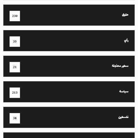
حقوق
230
رأي
35
سطور محذوفة
21
سياسة
213
فلسطين
38