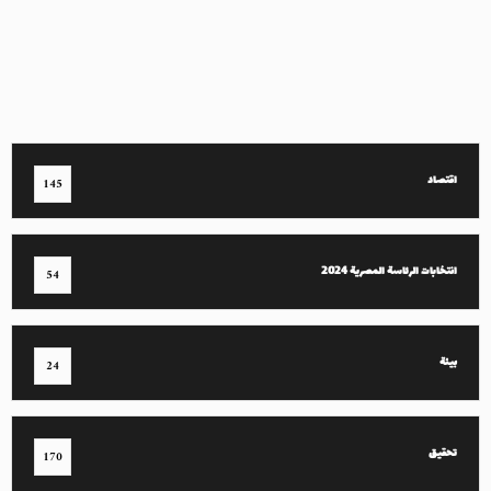
اقتصاد
145
انتخابات الرئاسة المصرية 2024
54
بيئة
24
تحقيق
170