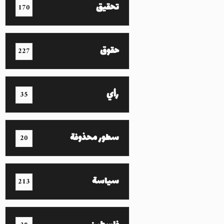
تحقيق
170
حقوق
227
رأي
35
سطور محذوفة
20
سياسة
213