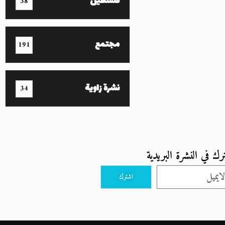
فلسطين
38
مجتمع
191
نشرة زاوية
34
رك في النشرة البريدية
اشترك