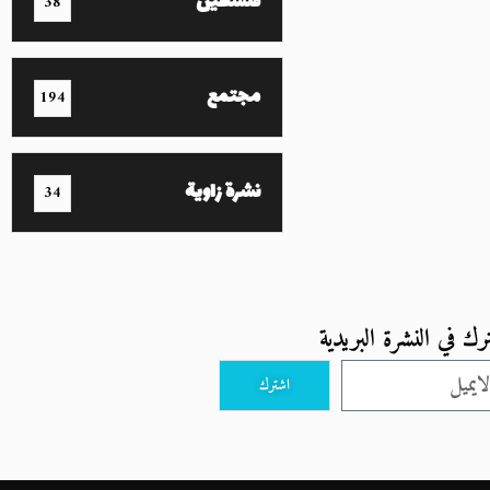
فلسطين
38
مجتمع
194
نشرة زاوية
34
رك في النشرة البريدية
اشترك