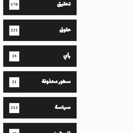
تحقيق
170
حقوق
231
رأي
35
سطور محذوفة
21
سياسة
213