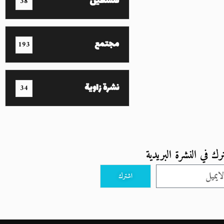
فلسطين
38
مجتمع
193
نشرة زاوية
34
رك في النشرة البريدية
اشترك