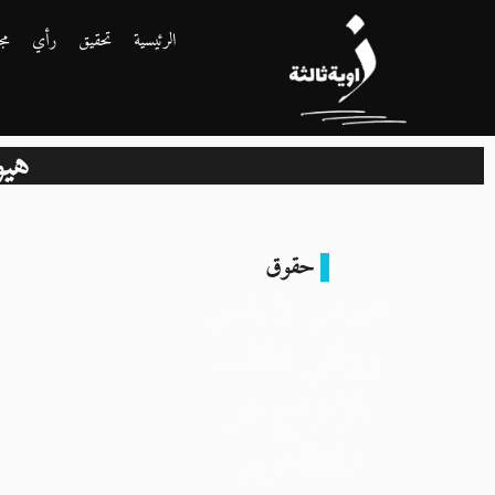
الرئيسية
تحقيق
رأي
مج
هي
حقوق
هيومن رايتس
ووتش تطالب
بالإفراج عن
المتظاهرين