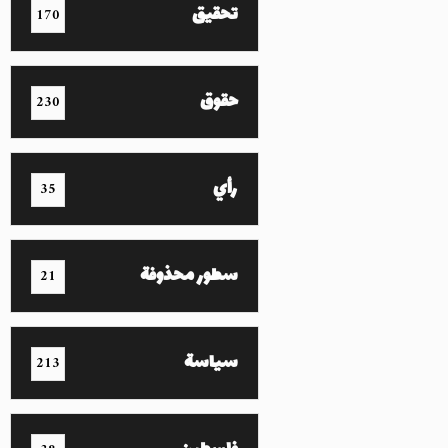
تحقيق
170
حقوق
230
رأي
35
سطور محذوفة
21
سياسة
213