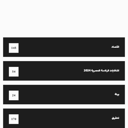
اقتصاد
145
انتخابات الرئاسة المصرية 2024
54
بيئة
24
تحقيق
170