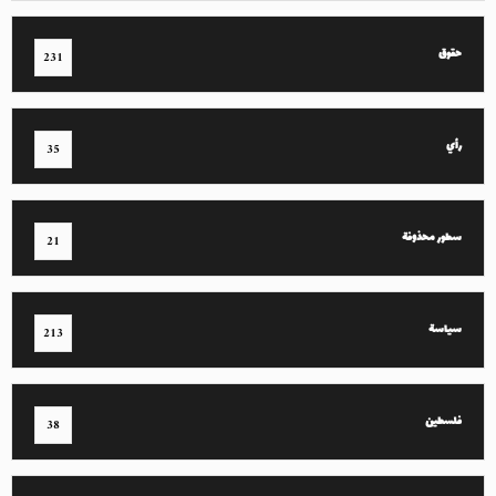
حقوق
231
رأي
35
سطور محذوفة
21
سياسة
213
فلسطين
38