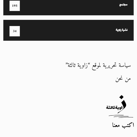
مجتمع
195
نشرة زاوية
34
سياسة تحريرية لموقع “زاوية ثالثة”
من نحن
اكتب معنا