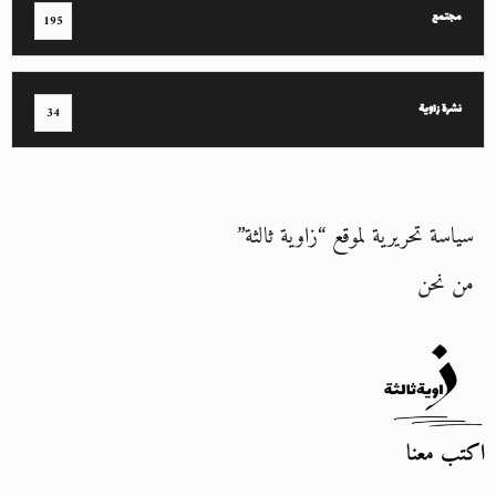
مجتمع
195
نشرة زاوية
34
سياسة تحريرية لموقع “زاوية ثالثة”
من نحن
اكتب معنا