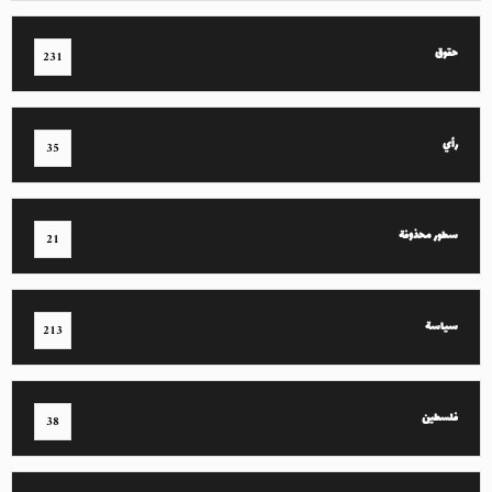
حقوق
231
رأي
35
سطور محذوفة
21
سياسة
213
فلسطين
38