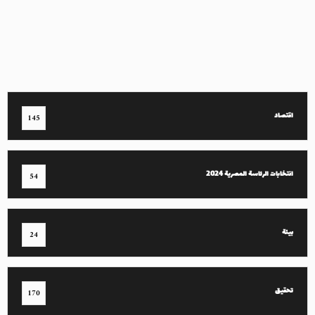
اقتصاد
145
انتخابات الرئاسة المصرية 2024
54
بيئة
24
تحقيق
170