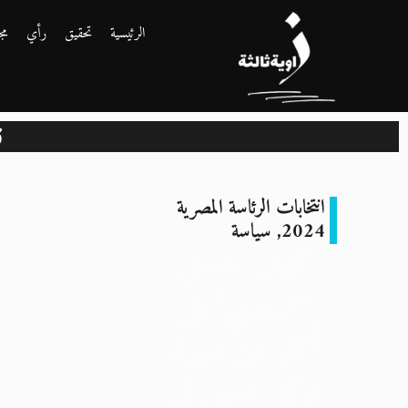
الرئيسية
تحقيق
رأي
مج
ن
انتخابات الرئاسة المصرية
2024
,
سياسة
كيف حصل
“السيسي”على
أكثر من مليون
توكيل شعبي في