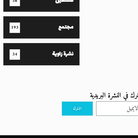
فلسطين
38
مجتمع
193
نشرة زاوية
34
رك في النشرة البريدية
اشترك