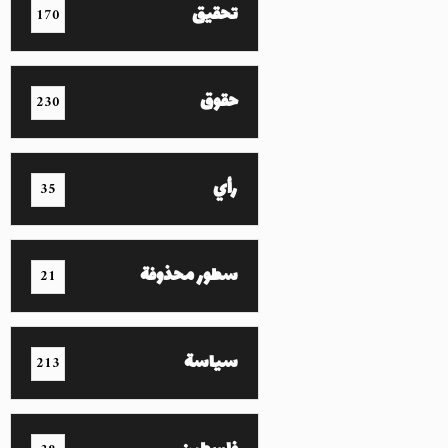
تحقيق
170
حقوق
230
رأي
35
سطور محذوفة
21
سياسة
213