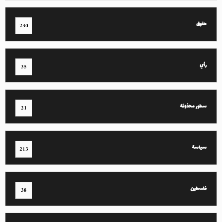
حقوق
230
رأي
35
سطور محذوفة
21
سياسة
213
فلسطين
38