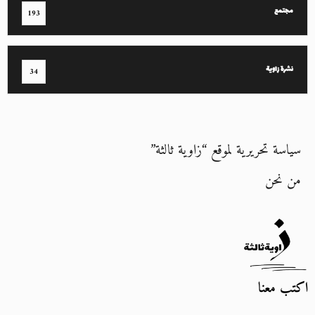
مجتمع
193
نشرة زاوية
34
سياسة تحريرية لموقع “زاوية ثالثة”
من نحن
اكتب معنا