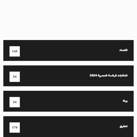
اقتصاد
145
انتخابات الرئاسة المصرية 2024
54
بيئة
24
تحقيق
170