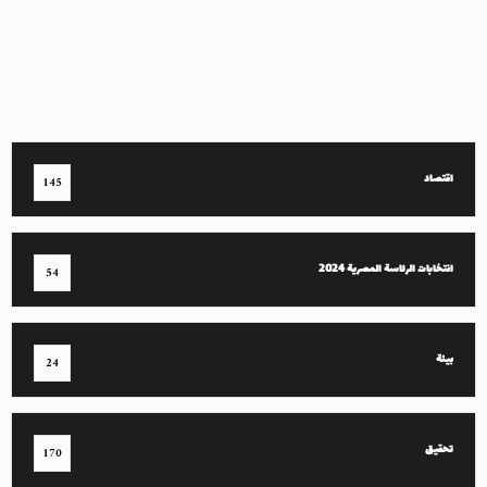
اقتصاد
145
انتخابات الرئاسة المصرية 2024
54
بيئة
24
تحقيق
170