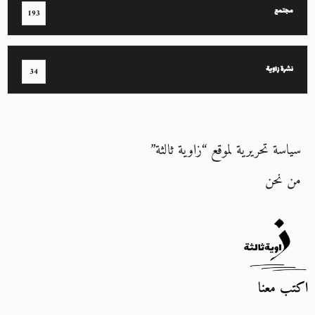
مجتمع
193
نشرة زاوية
34
سياسة تحريرية لموقع “زاوية ثالثة”
من نحن
اكتب معنا