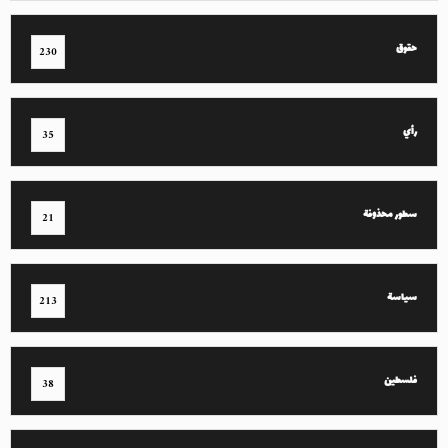
حقوق
230
رأي
35
سطور محذوفة
21
سياسة
213
فلسطين
38