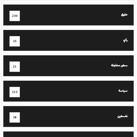
حقوق
230
رأي
35
سطور محذوفة
21
سياسة
213
فلسطين
38