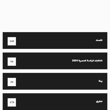
اقتصاد
145
انتخابات الرئاسة المصرية 2024
54
بيئة
24
تحقيق
170