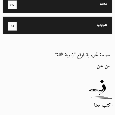
مجتمع
193
نشرة زاوية
34
سياسة تحريرية لموقع “زاوية ثالثة”
من نحن
اكتب معنا