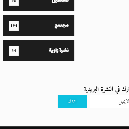
فلسطين
38
مجتمع
194
نشرة زاوية
34
رك في النشرة البريدية
اشترك