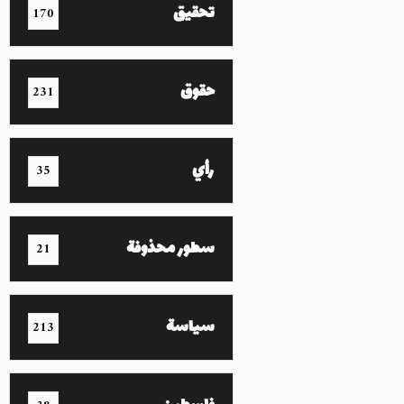
تحقيق
170
حقوق
231
رأي
35
سطور محذوفة
21
سياسة
213