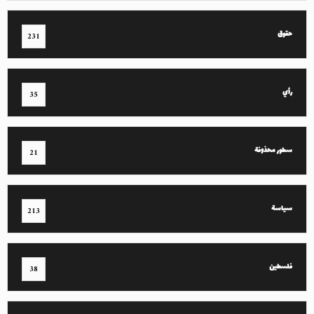
حقوق
231
رأي
35
سطور محذوفة
21
سياسة
213
فلسطين
38