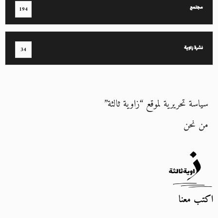
مجتمع
194
نشرة زاوية
34
سياسة تحريرية لموقع “زاوية ثالثة”
من نحن
اكتب معنا