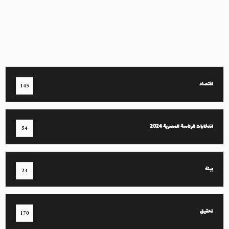
اقتصاد
145
انتخابات الرئاسة المصرية 2024
54
بيئة
24
تحقيق
170