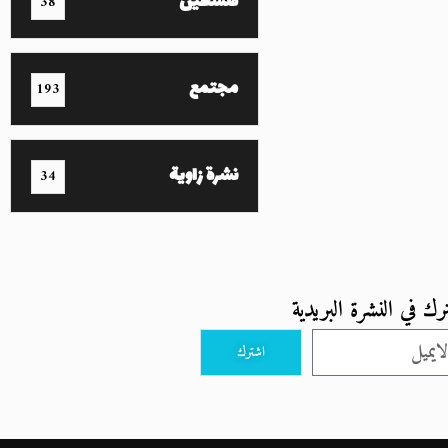
فلسطين
38
مجتمع
193
نشرة زاوية
34
رك في النشرة البريدية
اشترك