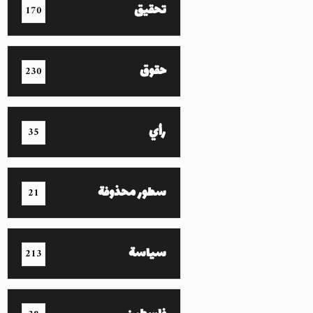
تحقيق
170
حقوق
230
رأي
35
سطور محذوفة
21
سياسة
213