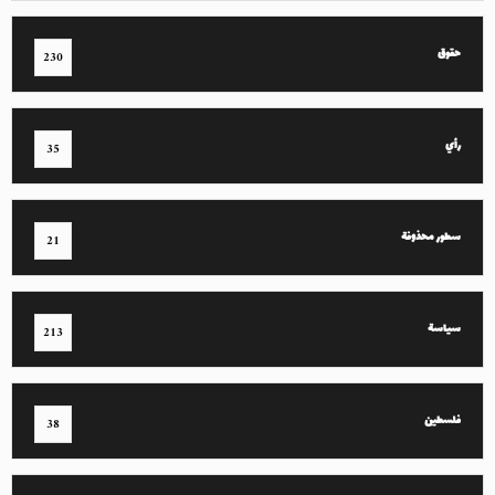
حقوق
230
رأي
35
سطور محذوفة
21
سياسة
213
فلسطين
38