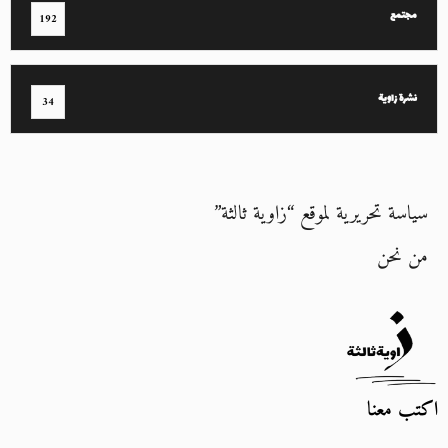
مجتمع
192
نشرة زاوية
34
سياسة تحريرية لموقع “زاوية ثالثة”
من نحن
اكتب معنا