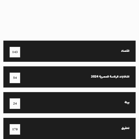
اقتصاد
143
انتخابات الرئاسة المصرية 2024
54
بيئة
24
تحقيق
170