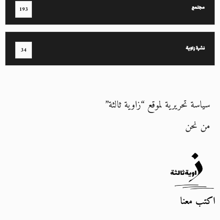
مجتمع
193
نشرة زاوية
34
سياسة تحريرية لموقع “زاوية ثالثة”
من نحن
اكتب معنا