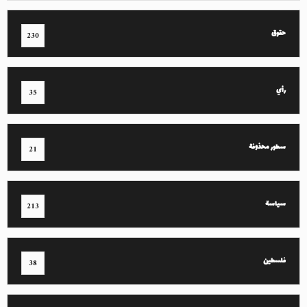
حقوق
230
رأي
35
سطور محذوفة
21
سياسة
213
فلسطين
38