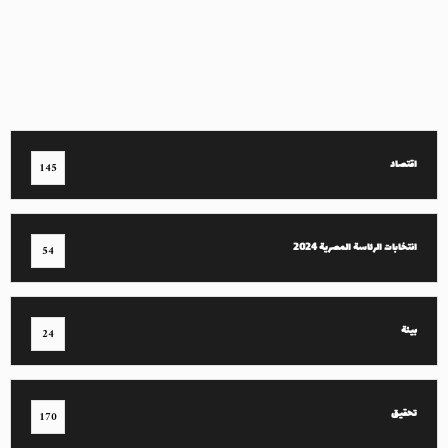
اقتصاد
145
انتخابات الرئاسة المصرية 2024
54
بيئة
24
تحقيق
170