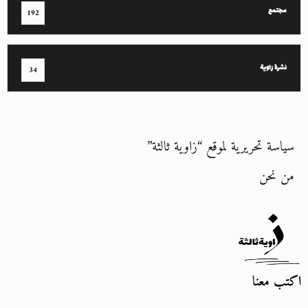
مجتمع
192
نشرة زاوية
34
سياسة تحريرية لموقع “زاوية ثالثة”
من نحن
اكتب معنا