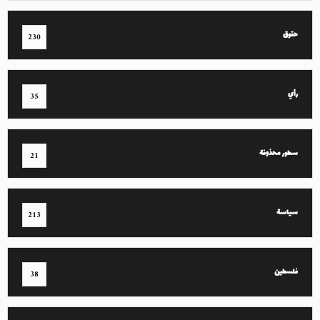
حقوق
230
رأي
35
سطور محذوفة
21
سياسة
213
فلسطين
38