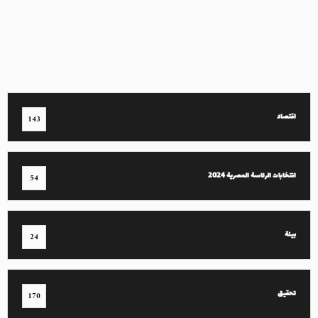
اقتصاد
143
انتخابات الرئاسة المصرية 2024
54
بيئة
24
تحقيق
170